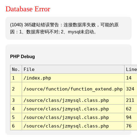
Database Error
(1040) 365建站错误警告：连接数据库失败，可能的原
因：1、数据库密码不对; 2、mysql未启动。
PHP Debug
No.
File
Line
1
/index.php
14
2
/source/function/function_extend.php
324
3
/source/class/jzmysql.class.php
211
4
/source/class/jzmysql.class.php
62
5
/source/class/jzmysql.class.php
94
6
/source/class/jzmysql.class.php
76