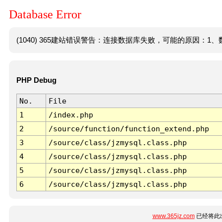
Database Error
(1040) 365建站错误警告：连接数据库失败，可能的原因：1、数
PHP Debug
No.
File
1
/index.php
2
/source/function/function_extend.php
3
/source/class/jzmysql.class.php
4
/source/class/jzmysql.class.php
5
/source/class/jzmysql.class.php
6
/source/class/jzmysql.class.php
www.365jz.com
已经将此