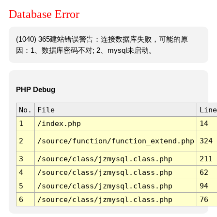
Database Error
(1040) 365建站错误警告：连接数据库失败，可能的原
因：1、数据库密码不对; 2、mysql未启动。
PHP Debug
No.
File
Line
1
/index.php
14
2
/source/function/function_extend.php
324
3
/source/class/jzmysql.class.php
211
4
/source/class/jzmysql.class.php
62
5
/source/class/jzmysql.class.php
94
6
/source/class/jzmysql.class.php
76