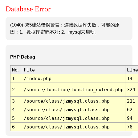
Database Error
(1040) 365建站错误警告：连接数据库失败，可能的原
因：1、数据库密码不对; 2、mysql未启动。
PHP Debug
No.
File
Line
1
/index.php
14
2
/source/function/function_extend.php
324
3
/source/class/jzmysql.class.php
211
4
/source/class/jzmysql.class.php
62
5
/source/class/jzmysql.class.php
94
6
/source/class/jzmysql.class.php
76