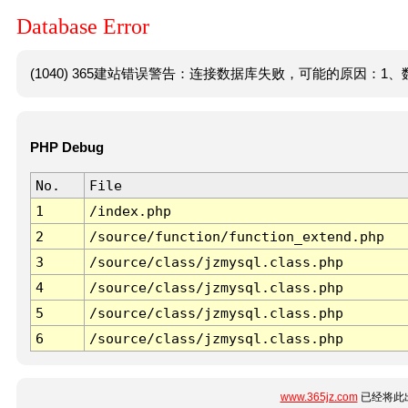
Database Error
(1040) 365建站错误警告：连接数据库失败，可能的原因：1、数
PHP Debug
No.
File
1
/index.php
2
/source/function/function_extend.php
3
/source/class/jzmysql.class.php
4
/source/class/jzmysql.class.php
5
/source/class/jzmysql.class.php
6
/source/class/jzmysql.class.php
www.365jz.com
已经将此