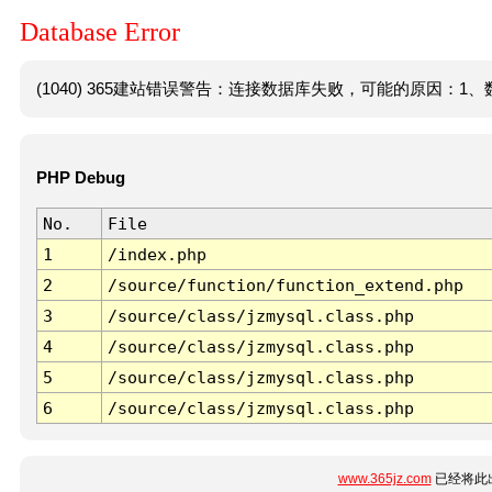
Database Error
(1040) 365建站错误警告：连接数据库失败，可能的原因：1、数
PHP Debug
No.
File
1
/index.php
2
/source/function/function_extend.php
3
/source/class/jzmysql.class.php
4
/source/class/jzmysql.class.php
5
/source/class/jzmysql.class.php
6
/source/class/jzmysql.class.php
www.365jz.com
已经将此