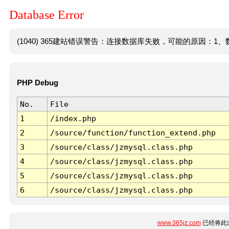
Database Error
(1040) 365建站错误警告：连接数据库失败，可能的原因：1、数
PHP Debug
No.
File
1
/index.php
2
/source/function/function_extend.php
3
/source/class/jzmysql.class.php
4
/source/class/jzmysql.class.php
5
/source/class/jzmysql.class.php
6
/source/class/jzmysql.class.php
www.365jz.com
已经将此