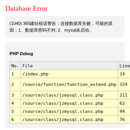
Database Error
(1040) 365建站错误警告：连接数据库失败，可能的原
因：1、数据库密码不对; 2、mysql未启动。
PHP Debug
No.
File
Line
1
/index.php
14
2
/source/function/function_extend.php
324
3
/source/class/jzmysql.class.php
211
4
/source/class/jzmysql.class.php
62
5
/source/class/jzmysql.class.php
94
6
/source/class/jzmysql.class.php
76