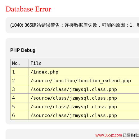
Database Error
(1040) 365建站错误警告：连接数据库失败，可能的原因：1、数
PHP Debug
No.
File
1
/index.php
2
/source/function/function_extend.php
3
/source/class/jzmysql.class.php
4
/source/class/jzmysql.class.php
5
/source/class/jzmysql.class.php
6
/source/class/jzmysql.class.php
www.365jz.com
已经将此