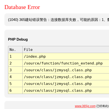
Database Error
(1040) 365建站错误警告：连接数据库失败，可能的原因：1、数
PHP Debug
No.
File
1
/index.php
2
/source/function/function_extend.php
3
/source/class/jzmysql.class.php
4
/source/class/jzmysql.class.php
5
/source/class/jzmysql.class.php
6
/source/class/jzmysql.class.php
www.365jz.com
已经将此