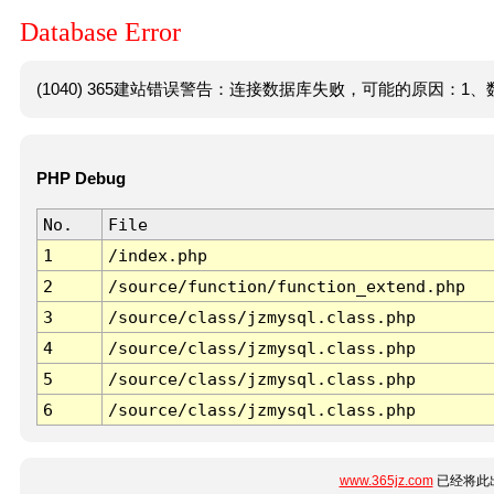
Database Error
(1040) 365建站错误警告：连接数据库失败，可能的原因：1、数
PHP Debug
No.
File
1
/index.php
2
/source/function/function_extend.php
3
/source/class/jzmysql.class.php
4
/source/class/jzmysql.class.php
5
/source/class/jzmysql.class.php
6
/source/class/jzmysql.class.php
www.365jz.com
已经将此