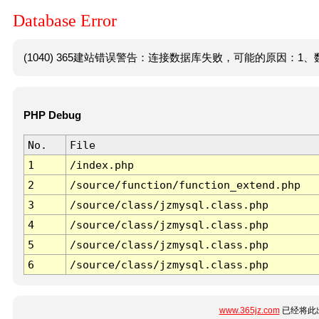
Database Error
(1040) 365建站错误警告：连接数据库失败，可能的原因：1、数
PHP Debug
No.
File
1
/index.php
2
/source/function/function_extend.php
3
/source/class/jzmysql.class.php
4
/source/class/jzmysql.class.php
5
/source/class/jzmysql.class.php
6
/source/class/jzmysql.class.php
www.365jz.com
已经将此