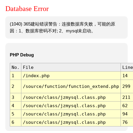
Database Error
(1040) 365建站错误警告：连接数据库失败，可能的原
因：1、数据库密码不对; 2、mysql未启动。
PHP Debug
No.
File
Line
1
/index.php
14
2
/source/function/function_extend.php
299
3
/source/class/jzmysql.class.php
211
4
/source/class/jzmysql.class.php
62
5
/source/class/jzmysql.class.php
94
6
/source/class/jzmysql.class.php
76