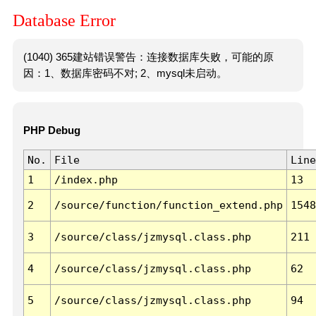
Database Error
(1040) 365建站错误警告：连接数据库失败，可能的原
因：1、数据库密码不对; 2、mysql未启动。
PHP Debug
No.
File
Line
1
/index.php
13
2
/source/function/function_extend.php
1548
3
/source/class/jzmysql.class.php
211
4
/source/class/jzmysql.class.php
62
5
/source/class/jzmysql.class.php
94