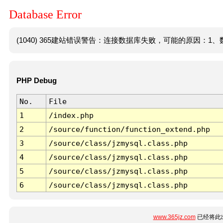
Database Error
(1040) 365建站错误警告：连接数据库失败，可能的原因：1、数
PHP Debug
No.
File
1
/index.php
2
/source/function/function_extend.php
3
/source/class/jzmysql.class.php
4
/source/class/jzmysql.class.php
5
/source/class/jzmysql.class.php
6
/source/class/jzmysql.class.php
www.365jz.com
已经将此