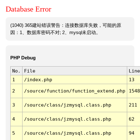
Database Error
(1040) 365建站错误警告：连接数据库失败，可能的原
因：1、数据库密码不对; 2、mysql未启动。
PHP Debug
No.
File
Line
1
/index.php
13
2
/source/function/function_extend.php
1548
3
/source/class/jzmysql.class.php
211
4
/source/class/jzmysql.class.php
62
5
/source/class/jzmysql.class.php
94