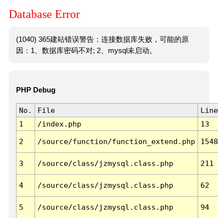
Database Error
(1040) 365建站错误警告：连接数据库失败，可能的原
因：1、数据库密码不对; 2、mysql未启动。
PHP Debug
No.
File
Line
1
/index.php
13
2
/source/function/function_extend.php
1548
3
/source/class/jzmysql.class.php
211
4
/source/class/jzmysql.class.php
62
5
/source/class/jzmysql.class.php
94