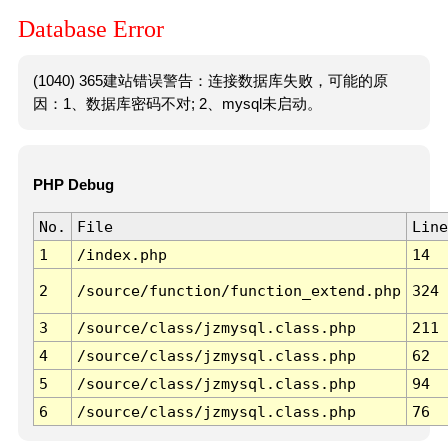
Database Error
(1040) 365建站错误警告：连接数据库失败，可能的原
因：1、数据库密码不对; 2、mysql未启动。
PHP Debug
No.
File
Line
1
/index.php
14
2
/source/function/function_extend.php
324
3
/source/class/jzmysql.class.php
211
4
/source/class/jzmysql.class.php
62
5
/source/class/jzmysql.class.php
94
6
/source/class/jzmysql.class.php
76