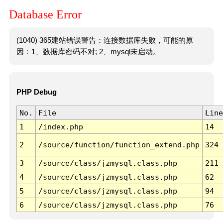
Database Error
(1040) 365建站错误警告：连接数据库失败，可能的原
因：1、数据库密码不对; 2、mysql未启动。
PHP Debug
No.
File
Line
1
/index.php
14
2
/source/function/function_extend.php
324
3
/source/class/jzmysql.class.php
211
4
/source/class/jzmysql.class.php
62
5
/source/class/jzmysql.class.php
94
6
/source/class/jzmysql.class.php
76