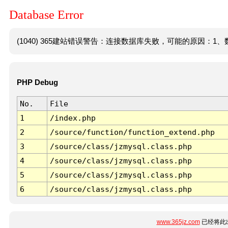
Database Error
(1040) 365建站错误警告：连接数据库失败，可能的原因：1、数
PHP Debug
No.
File
1
/index.php
2
/source/function/function_extend.php
3
/source/class/jzmysql.class.php
4
/source/class/jzmysql.class.php
5
/source/class/jzmysql.class.php
6
/source/class/jzmysql.class.php
www.365jz.com
已经将此