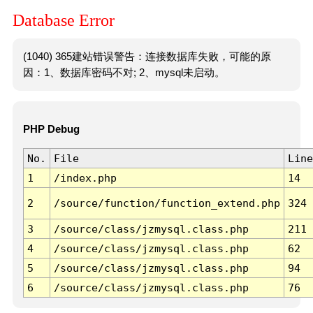
Database Error
(1040) 365建站错误警告：连接数据库失败，可能的原
因：1、数据库密码不对; 2、mysql未启动。
PHP Debug
No.
File
Line
1
/index.php
14
2
/source/function/function_extend.php
324
3
/source/class/jzmysql.class.php
211
4
/source/class/jzmysql.class.php
62
5
/source/class/jzmysql.class.php
94
6
/source/class/jzmysql.class.php
76