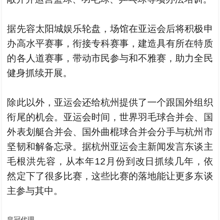
据先容太阳城娱乐轮盘，场馆在亚运会后将积极申
办高水平赛事，衔接专科赛事，建造具有所在特质
的各人道赛事，带动市民参与和不雅赛，助力全民
健身抓续开展。
除此以外，亚运会还给杭州提供了一个跟国外组织
衔尾的机会。亚运会时间，世界羽毛球合并会、国
外表划艇合并会、国外曲棍球合并会分手与杭州市
坚韧和解备忘录。据杭州亚运会主新闻发言东谈主
毛根洪先容，从本年12月份到改日抓续几年，依
然定下了很多比赛，这些比赛的落地能让更多东谈
主参与其中。
皇冠代理