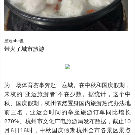
皇冠abc盘
带火了城市旅游
为一场体育赛事奔赴一座城。在中秋和国庆假期，
来杭的“亚运旅游者”不在少数。据统计，这个中
秋、国庆假期，杭州依然置身国内旅游热点办法地
前三名，亚运会时间的举座旅游订单同比增长
279%。杭州市文化广电旅游局发布数据，截止10
月6日16时，中秋国庆假期杭州全市各景区景点