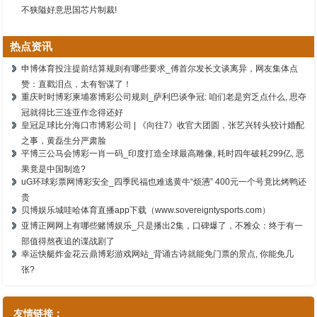
不狭隘好意思国芯片制裁!
热点资讯
申博体育投注提前结算规则有哪些要求_傅首尔发长文谈离异，网友集体点
赞：直戳泪点，太有智谋了！
重庆时时博彩柬埔寨博彩公司规则_萨利巴谈争冠: 咱们老是穷乏点什么, 思夺
冠就得比三连亚作念得还好
皇冠足球比分海口市博彩公司 | 《向往7》收官大团圆，张艺兴转头狡计婚配
之事，黄磊生分严肃脸
平博三公马会博彩一肖一码_印度打造全球最高雕像, 耗时四年破耗299亿, 恶
果竟是中国制造?
uG环球彩票网博彩安全_四季民福也难逃黄牛“烦懑” 400元一个号竟比烤鸭还
贵
贝博娱乐城哇哈体育直播app下载（www.sovereigntysports.com）
亚博正网网上有哪些赌博娱乐_只是播出2集，口碑爆了，不雅众：终于有一
部值得熬夜追的谍战剧了
幸运快艇炸金花云鼎博彩游戏网站_背诵古诗就能免门票的景点, 你能免几
张?
友情链接：