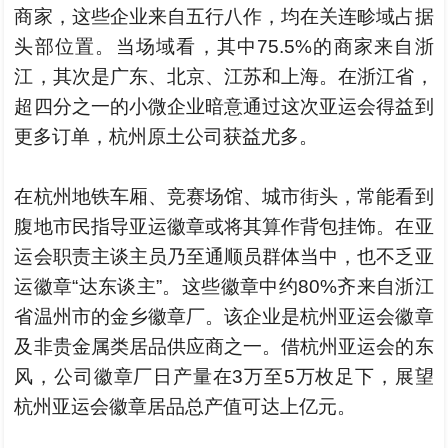
商家，这些企业来自五行八作，均在关连畛域占据
头部位置。当场域看，其中75.5%的商家来自浙
江，其次是广东、北京、江苏和上海。在浙江省，
超四分之一的小微企业暗意通过这次亚运会得益到
更多订单，杭州原土公司获益尤多。
在杭州地铁车厢、竞赛场馆、城市街头，常能看到
腹地市民指导亚运徽章或将其算作背包挂饰。在亚
运会职责主谈主员乃至通顺员群体当中，也不乏亚
运徽章“达东谈主”。这些徽章中约80%齐来自浙江
省温州市的金乡徽章厂。该企业是杭州亚运会徽章
及非贵金属类居品供应商之一。借杭州亚运会的东
风，公司徽章厂日产量在3万至5万枚足下，展望
杭州亚运会徽章居品总产值可达上亿元。