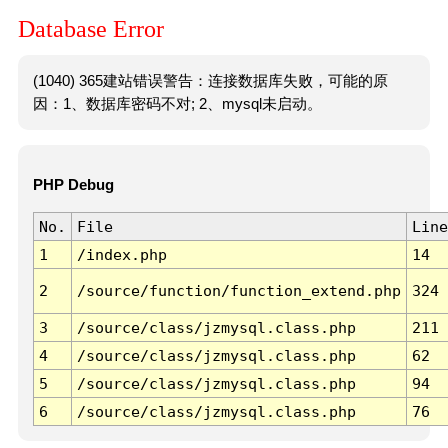
Database Error
(1040) 365建站错误警告：连接数据库失败，可能的原
因：1、数据库密码不对; 2、mysql未启动。
PHP Debug
No.
File
Line
1
/index.php
14
2
/source/function/function_extend.php
324
3
/source/class/jzmysql.class.php
211
4
/source/class/jzmysql.class.php
62
5
/source/class/jzmysql.class.php
94
6
/source/class/jzmysql.class.php
76