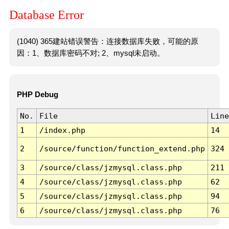
Database Error
(1040) 365建站错误警告：连接数据库失败，可能的原
因：1、数据库密码不对; 2、mysql未启动。
PHP Debug
No.
File
Line
1
/index.php
14
2
/source/function/function_extend.php
324
3
/source/class/jzmysql.class.php
211
4
/source/class/jzmysql.class.php
62
5
/source/class/jzmysql.class.php
94
6
/source/class/jzmysql.class.php
76