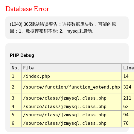
Database Error
(1040) 365建站错误警告：连接数据库失败，可能的原
因：1、数据库密码不对; 2、mysql未启动。
PHP Debug
No.
File
Line
1
/index.php
14
2
/source/function/function_extend.php
324
3
/source/class/jzmysql.class.php
211
4
/source/class/jzmysql.class.php
62
5
/source/class/jzmysql.class.php
94
6
/source/class/jzmysql.class.php
76