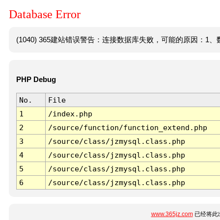
Database Error
(1040) 365建站错误警告：连接数据库失败，可能的原因：1、数
PHP Debug
No.
File
1
/index.php
2
/source/function/function_extend.php
3
/source/class/jzmysql.class.php
4
/source/class/jzmysql.class.php
5
/source/class/jzmysql.class.php
6
/source/class/jzmysql.class.php
www.365jz.com
已经将此