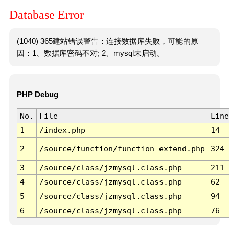
Database Error
(1040) 365建站错误警告：连接数据库失败，可能的原
因：1、数据库密码不对; 2、mysql未启动。
PHP Debug
No.
File
Line
1
/index.php
14
2
/source/function/function_extend.php
324
3
/source/class/jzmysql.class.php
211
4
/source/class/jzmysql.class.php
62
5
/source/class/jzmysql.class.php
94
6
/source/class/jzmysql.class.php
76