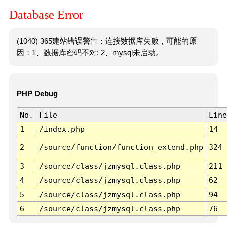
Database Error
(1040) 365建站错误警告：连接数据库失败，可能的原
因：1、数据库密码不对; 2、mysql未启动。
PHP Debug
No.
File
Line
1
/index.php
14
2
/source/function/function_extend.php
324
3
/source/class/jzmysql.class.php
211
4
/source/class/jzmysql.class.php
62
5
/source/class/jzmysql.class.php
94
6
/source/class/jzmysql.class.php
76