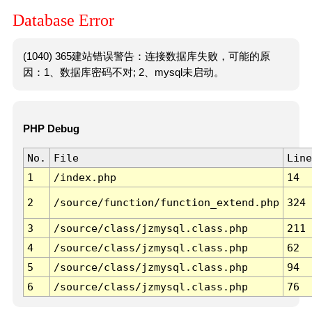
Database Error
(1040) 365建站错误警告：连接数据库失败，可能的原
因：1、数据库密码不对; 2、mysql未启动。
PHP Debug
No.
File
Line
1
/index.php
14
2
/source/function/function_extend.php
324
3
/source/class/jzmysql.class.php
211
4
/source/class/jzmysql.class.php
62
5
/source/class/jzmysql.class.php
94
6
/source/class/jzmysql.class.php
76