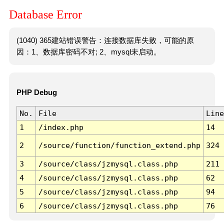
Database Error
(1040) 365建站错误警告：连接数据库失败，可能的原
因：1、数据库密码不对; 2、mysql未启动。
PHP Debug
No.
File
Line
1
/index.php
14
2
/source/function/function_extend.php
324
3
/source/class/jzmysql.class.php
211
4
/source/class/jzmysql.class.php
62
5
/source/class/jzmysql.class.php
94
6
/source/class/jzmysql.class.php
76