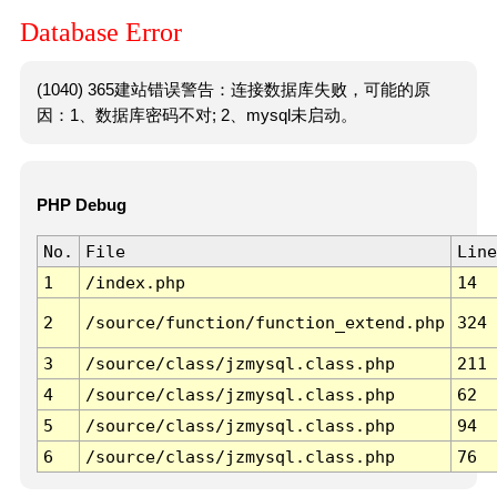
Database Error
(1040) 365建站错误警告：连接数据库失败，可能的原
因：1、数据库密码不对; 2、mysql未启动。
PHP Debug
No.
File
Line
1
/index.php
14
2
/source/function/function_extend.php
324
3
/source/class/jzmysql.class.php
211
4
/source/class/jzmysql.class.php
62
5
/source/class/jzmysql.class.php
94
6
/source/class/jzmysql.class.php
76