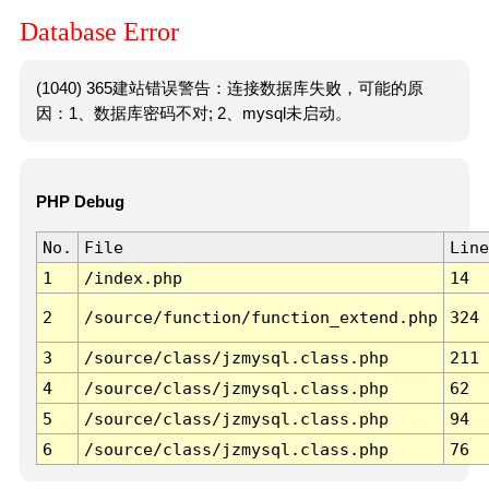
Database Error
(1040) 365建站错误警告：连接数据库失败，可能的原
因：1、数据库密码不对; 2、mysql未启动。
PHP Debug
No.
File
Line
1
/index.php
14
2
/source/function/function_extend.php
324
3
/source/class/jzmysql.class.php
211
4
/source/class/jzmysql.class.php
62
5
/source/class/jzmysql.class.php
94
6
/source/class/jzmysql.class.php
76