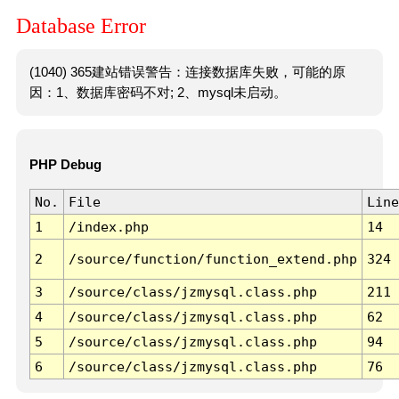
Database Error
(1040) 365建站错误警告：连接数据库失败，可能的原
因：1、数据库密码不对; 2、mysql未启动。
PHP Debug
No.
File
Line
1
/index.php
14
2
/source/function/function_extend.php
324
3
/source/class/jzmysql.class.php
211
4
/source/class/jzmysql.class.php
62
5
/source/class/jzmysql.class.php
94
6
/source/class/jzmysql.class.php
76